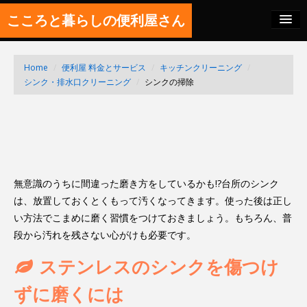
こころと暮らしの便利屋さん
料金の秘密
Home
/
便利屋 料金とサービス
/
キッチンクリーニング
/
SITEMAP
シンク・排水口クリーニング
/
シンクの掃除
FEED
無意識のうちに間違った磨き方をしているかも!?台所のシンク
は、放置しておくとくもって汚くなってきます。使った後は正し
い方法でこまめに磨く習慣をつけておきましょう。もちろん、普
段から汚れを残さない心がけも必要です。
ステンレスのシンクを傷つけ
ずに磨くには