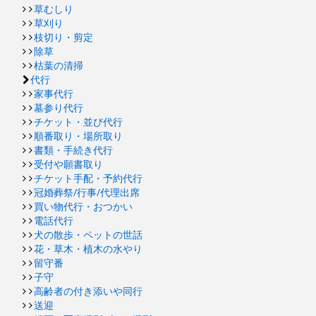
草むしり
草刈り
枝切り・剪定
除草
枯葉の清掃
代行
家事代行
墓参り代行
チケット・並び代行
順番取り・場所取り
書類・手続き代行
受付や願書取り
チケット手配・予約代行
冠婚葬祭/行事/代理出席
買い物代行・おつかい
電話代行
犬の散歩・ペットの世話
花・草木・植木の水やり
留守番
子守
高齢者の付き添いや同行
送迎