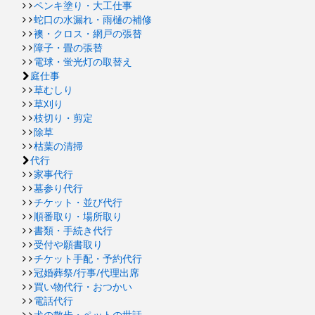
ペンキ塗り・大工仕事
蛇口の水漏れ・雨樋の補修
襖・クロス・網戸の張替
障子・畳の張替
電球・蛍光灯の取替え
庭仕事
草むしり
草刈り
枝切り・剪定
除草
枯葉の清掃
代行
家事代行
墓参り代行
チケット・並び代行
順番取り・場所取り
書類・手続き代行
受付や願書取り
チケット手配・予約代行
冠婚葬祭/行事/代理出席
買い物代行・おつかい
電話代行
犬の散歩・ペットの世話