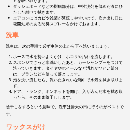
ミを吸い取ります。
ダッシュボードなどの樹脂部分は、中性洗剤を薄めた液にひ
たした雑巾で拭きます。
エアコンにはカビや雑菌が繁殖しやすいので、吹き出し口に
殺菌効果のある防臭スプレーをかけておきます。
洗車
洗車は、次の手順で必ず車体の上から下へ洗いましょう。
ホースで水を勢いよくかけ、ホコリや汚れを流します。
スポンジでざっと水洗いしたあと、カーシャンプーをつけて
洗っていきます。タイヤやホイールなど汚れがひどい部分
は、ブラシなどを使って落とします。
泡を洗い流したら、乾いたきれいな雑巾で水気を拭き取りま
す。
ドア、トランク、ボンネットを開け、入り込んだ水を拭き取
ったら、そのまま陰干しします。
陰干しをするという意味で、洗車は曇天の日に行うのがベストで
す。
ワックスがけ