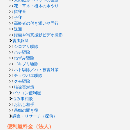
花・草木・植木の水やり
留守番
子守
高齢者の付き添いや同行
送迎
録画や写真撮影ビデオ撮影
害虫駆除
シロアリ駆除
ハチ駆除
ねずみ駆除
ゴキブリ駆除
ハト駆除／ハト被害対策
チョウバエ駆除
クモ駆除
猫被害対策
パソコン便利屋
悩み事相談
お話し相手
愚痴の聞き役
調査・リサーチ（探偵）
便利屋料金（法人）