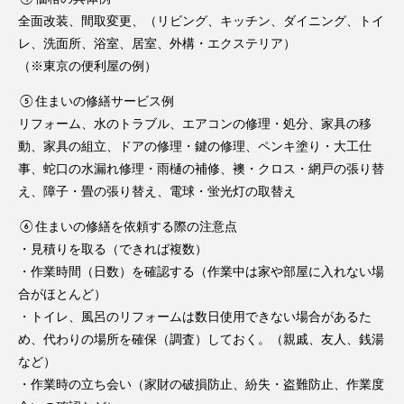
全面改装、間取変更、（リビング、キッチン、ダイニング、トイ
レ、洗面所、浴室、居室、外構・エクステリア）
（※東京の便利屋の例）
⑤住まいの修繕サービス例
リフォーム、水のトラブル、エアコンの修理・処分、家具の移
動、家具の組立、ドアの修理・鍵の修理、ペンキ塗り・大工仕
事、蛇口の水漏れ修理・雨樋の補修、襖・クロス・網戸の張り替
え、障子・畳の張り替え、電球・蛍光灯の取替え
⑥住まいの修繕を依頼する際の注意点
・見積りを取る（できれば複数）
・作業時間（日数）を確認する（作業中は家や部屋に入れない場
合がほとんど）
・トイレ、風呂のリフォームは数日使用できない場合があるた
め、代わりの場所を確保（調査）しておく。（親戚、友人、銭湯
など）
・作業時の立ち会い（家財の破損防止、紛失・盗難防止、作業度