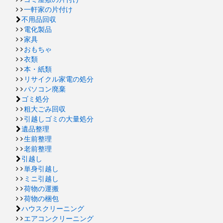
一軒家の片付け
不用品回収
電化製品
家具
おもちゃ
衣類
本・紙類
リサイクル家電の処分
パソコン廃棄
ゴミ処分
粗大ごみ回収
引越しゴミの大量処分
遺品整理
生前整理
老前整理
引越し
単身引越し
ミニ引越し
荷物の運搬
荷物の梱包
ハウスクリーニング
エアコンクリーニング