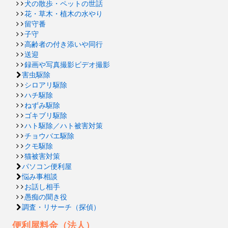
犬の散歩・ペットの世話
花・草木・植木の水やり
留守番
子守
高齢者の付き添いや同行
送迎
録画や写真撮影ビデオ撮影
害虫駆除
シロアリ駆除
ハチ駆除
ねずみ駆除
ゴキブリ駆除
ハト駆除／ハト被害対策
チョウバエ駆除
クモ駆除
猫被害対策
パソコン便利屋
悩み事相談
お話し相手
愚痴の聞き役
調査・リサーチ（探偵）
便利屋料金（法人）