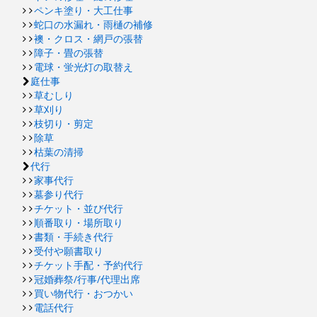
ペンキ塗り・大工仕事
蛇口の水漏れ・雨樋の補修
襖・クロス・網戸の張替
障子・畳の張替
電球・蛍光灯の取替え
庭仕事
草むしり
草刈り
枝切り・剪定
除草
枯葉の清掃
代行
家事代行
墓参り代行
チケット・並び代行
順番取り・場所取り
書類・手続き代行
受付や願書取り
チケット手配・予約代行
冠婚葬祭/行事/代理出席
買い物代行・おつかい
電話代行