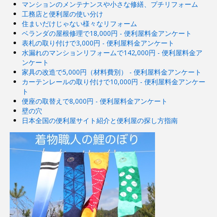
マンションのメンテナンスや小さな修繕、プチリフォーム
工務店と便利屋の使い分け
住まいだけじゃない様々なリフォーム
ベランダの屋根修理で18,000円 - 便利屋料金アンケート
表札の取り付けで3,000円 - 便利屋料金アンケート
水漏れのマンションリフォームで142,000円 - 便利屋料金ア
ンケート
家具の改造で5,000円（材料費別） - 便利屋料金アンケート
カーテンレールの取り付けで10,000円 - 便利屋料金アンケー
ト
便座の取替えで8,000円 - 便利屋料金アンケート
壁の穴
日本全国の便利屋サイト紹介と便利屋の探し方指南