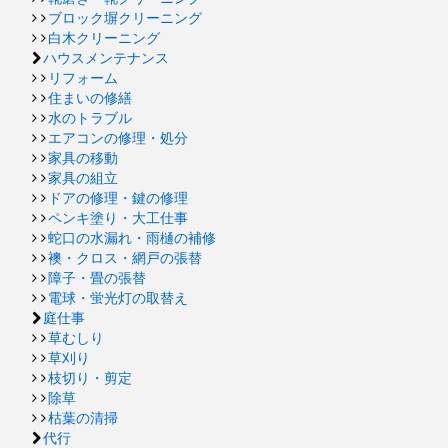
ブロック塀クリーニング
白木クリーニング
ハウスメンテナンス
リフォーム
住まいの修繕
水のトラブル
エアコンの修理・処分
家具の移動
家具の組立
ドアの修理・鍵の修理
ペンキ塗り・大工仕事
蛇口の水漏れ・雨樋の補修
襖・クロス・網戸の張替
障子・畳の張替
電球・蛍光灯の取替え
庭仕事
草むしり
草刈り
枝切り・剪定
除草
枯葉の清掃
代行