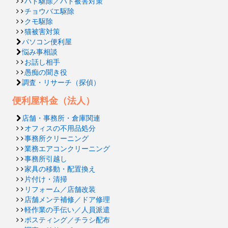
ハト駆除／ハト被害対策
チョウバエ駆除
クモ駆除
猫被害対策
パソコン便利屋
悩み事相談
お話し相手
愚痴の聞き役
調査・リサーチ（探偵）
便利屋料金（法人）
店舗・事務所・倉庫関連
オフィスの不用品処分
事務所クリーニング
業務エアコンクリーニング
事務所引越し
家具の移動・配置換え
片付け・清掃
リフォーム／店舗改装
店舗メンテ補修／ドア修理
軽作業の手伝い／人員派遣
ポスティング／チラシ配布