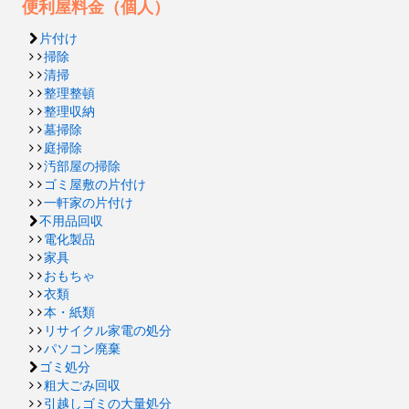
便利屋料金（個人）
片付け
掃除
清掃
整理整頓
整理収納
墓掃除
庭掃除
汚部屋の掃除
ゴミ屋敷の片付け
一軒家の片付け
不用品回収
電化製品
家具
おもちゃ
衣類
本・紙類
リサイクル家電の処分
パソコン廃棄
ゴミ処分
粗大ごみ回収
引越しゴミの大量処分