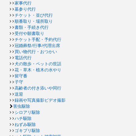
家事代行
墓参り代行
チケット・並び代行
順番取り・場所取り
書類・手続き代行
受付や願書取り
チケット手配・予約代行
冠婚葬祭/行事/代理出席
買い物代行・おつかい
電話代行
犬の散歩・ペットの世話
花・草木・植木の水やり
留守番
子守
高齢者の付き添いや同行
送迎
録画や写真撮影ビデオ撮影
害虫駆除
シロアリ駆除
ハチ駆除
ねずみ駆除
ゴキブリ駆除