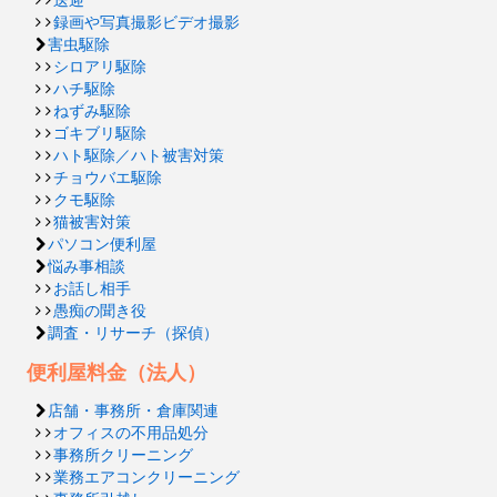
録画や写真撮影ビデオ撮影
害虫駆除
シロアリ駆除
ハチ駆除
ねずみ駆除
ゴキブリ駆除
ハト駆除／ハト被害対策
チョウバエ駆除
クモ駆除
猫被害対策
パソコン便利屋
悩み事相談
お話し相手
愚痴の聞き役
調査・リサーチ（探偵）
便利屋料金（法人）
店舗・事務所・倉庫関連
オフィスの不用品処分
事務所クリーニング
業務エアコンクリーニング