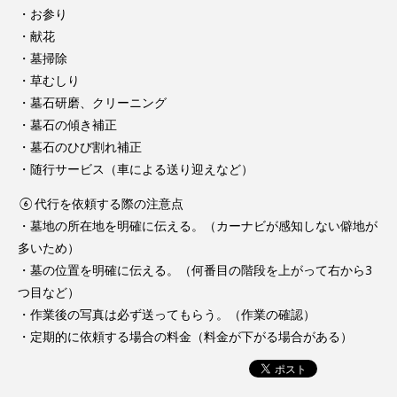
・お参り
・献花
・墓掃除
・草むしり
・墓石研磨、クリーニング
・墓石の傾き補正
・墓石のひび割れ補正
・随行サービス（車による送り迎えなど）
⑥代行を依頼する際の注意点
・墓地の所在地を明確に伝える。（カーナビが感知しない僻地が
多いため）
・墓の位置を明確に伝える。（何番目の階段を上がって右から3
つ目など）
・作業後の写真は必ず送ってもらう。（作業の確認）
・定期的に依頼する場合の料金（料金が下がる場合がある）