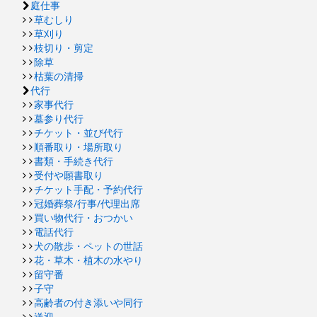
庭仕事
草むしり
草刈り
枝切り・剪定
除草
枯葉の清掃
代行
家事代行
墓参り代行
チケット・並び代行
順番取り・場所取り
書類・手続き代行
受付や願書取り
チケット手配・予約代行
冠婚葬祭/行事/代理出席
買い物代行・おつかい
電話代行
犬の散歩・ペットの世話
花・草木・植木の水やり
留守番
子守
高齢者の付き添いや同行
送迎