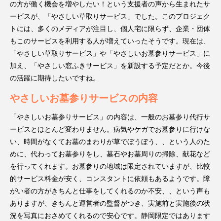
の方が働く機会を増やしたい！という支援者の声から生まれたサ
ービスが、「やさしい草取りサービス」でした。このプロジェク
トには、多くのメディアが注目し、個人宅に限らず、企業・団体
もこのサービスを利用する人が増えていったそうです。現在は、
「やさしい草取りサービス」や「やさしいお墓参りサービス」に
加え、「やさしい窓ふきサービス」を新設する予定だとか。今後
の活躍に期待したいですね。
やさしいお墓参りサービスの内容
「やさしいお墓参りサービス」の内容は、一般のお墓参り代行サ
ービスとほとんど変わりません。病気やケガでお墓参りに行けな
い、時間がなくてお墓のまわりが草でぼうぼう、、という人のた
めに、代わってお墓参りをし、墓石やお墓周りの掃除、献花など
を行ってくれます。お墓参りの地域は限定されていますが、比較
的サービス料金が安く、コンスタントに依頼もあるようです。障
がい者の方がきちんと仕事をしてくれるのか不安、、という声も
ありますが、きちんと運営者の監督がつき、実施前と実施後の状
況を写真におさめてくれるので安心です。静岡限定ではあります