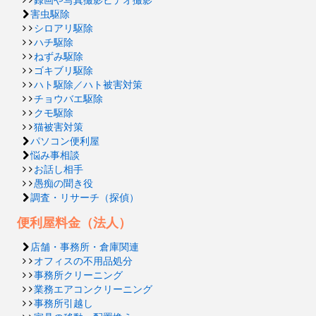
害虫駆除
シロアリ駆除
ハチ駆除
ねずみ駆除
ゴキブリ駆除
ハト駆除／ハト被害対策
チョウバエ駆除
クモ駆除
猫被害対策
パソコン便利屋
悩み事相談
お話し相手
愚痴の聞き役
調査・リサーチ（探偵）
便利屋料金（法人）
店舗・事務所・倉庫関連
オフィスの不用品処分
事務所クリーニング
業務エアコンクリーニング
事務所引越し