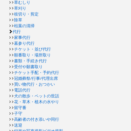
草むしり
草刈り
枝切り・剪定
除草
枯葉の清掃
代行
家事代行
墓参り代行
チケット・並び代行
順番取り・場所取り
書類・手続き代行
受付や願書取り
チケット手配・予約代行
冠婚葬祭/行事/代理出席
買い物代行・おつかい
電話代行
犬の散歩・ペットの世話
花・草木・植木の水やり
留守番
子守
高齢者の付き添いや同行
送迎
録画や写真撮影ビデオ撮影