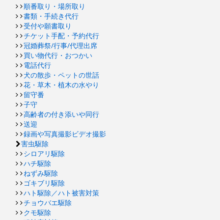
順番取り・場所取り
書類・手続き代行
受付や願書取り
チケット手配・予約代行
冠婚葬祭/行事/代理出席
買い物代行・おつかい
電話代行
犬の散歩・ペットの世話
花・草木・植木の水やり
留守番
子守
高齢者の付き添いや同行
送迎
録画や写真撮影ビデオ撮影
害虫駆除
シロアリ駆除
ハチ駆除
ねずみ駆除
ゴキブリ駆除
ハト駆除／ハト被害対策
チョウバエ駆除
クモ駆除