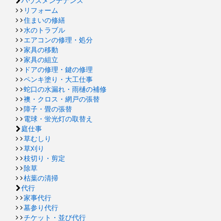
ハウスメンテナンス
リフォーム
住まいの修繕
水のトラブル
エアコンの修理・処分
家具の移動
家具の組立
ドアの修理・鍵の修理
ペンキ塗り・大工仕事
蛇口の水漏れ・雨樋の補修
襖・クロス・網戸の張替
障子・畳の張替
電球・蛍光灯の取替え
庭仕事
草むしり
草刈り
枝切り・剪定
除草
枯葉の清掃
代行
家事代行
墓参り代行
チケット・並び代行