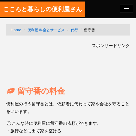
こころと暮らしの便利屋さん
料金の秘密
Home
/
便利屋 料金とサービス
/
代行
/
留守番
SITEMAP
スポンサードリンク
FEED
留守番の料金
便利屋の行う留守番とは、依頼者に代わって家や会社を守ること
をいいます。
①こんな時に便利屋に留守番の依頼ができます。
・旅行などに出て家を空ける