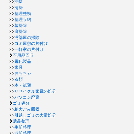
掃除
清掃
整理整頓
整理収納
墓掃除
庭掃除
汚部屋の掃除
ゴミ屋敷の片付け
一軒家の片付け
不用品回収
電化製品
家具
おもちゃ
衣類
本・紙類
リサイクル家電の処分
パソコン廃棄
ゴミ処分
粗大ごみ回収
引越しゴミの大量処分
遺品整理
生前整理
老前整理