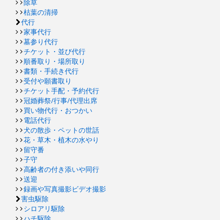
除草
枯葉の清掃
代行
家事代行
墓参り代行
チケット・並び代行
順番取り・場所取り
書類・手続き代行
受付や願書取り
チケット手配・予約代行
冠婚葬祭/行事/代理出席
買い物代行・おつかい
電話代行
犬の散歩・ペットの世話
花・草木・植木の水やり
留守番
子守
高齢者の付き添いや同行
送迎
録画や写真撮影ビデオ撮影
害虫駆除
シロアリ駆除
ハチ駆除