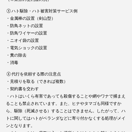
⑤ハト駆除・ハト被害対策サービス例
・金属棒の設置（剣山型）
・防鳥ネットの設置
・防鳥ワイヤーの設置
・ニオイ袋の設置
・電気ショックの設置
・糞の除去
・消毒
⑥代行を依頼する際の注意点
・見積りを取る（できれば複数）
・契約書を交わす
・ハトはいくら有害であっても殺傷することや網やワナで捕まえ
ることも禁止されています。また、ヒナやタマゴも同様ですか
ら、駆除（死滅させる）することはできません。したがって、ハ
トに関してはハトがベランダなどに寄り付かなくする処理がメイ
ンとなります。