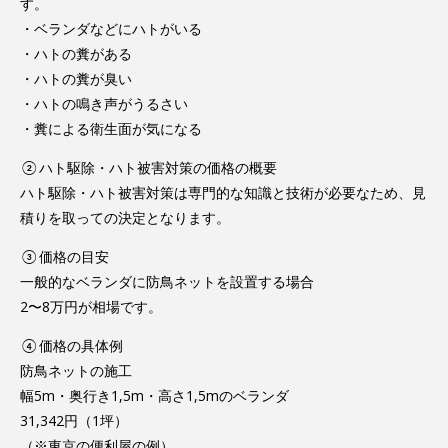
す。
・ベランダなどにハトがいる
・ハトの糞がある
・ハトの糞が臭い
・ハトの鳴き声がうるさい
・糞による衛生面が気になる
②ハト駆除・ハト被害対策の価格の概要
ハト駆除・ハト被害対策は専門的な知識と技術が必要なため、見
積りを取っての決定となります。
③価格の目安
一般的なベランダに防鳥ネットを設置する場合
2〜8万円が相場です。
④価格の具体例
防鳥ネットの施工
幅5m・奥行き1,5m・高さ1,5mのベランダ
31,342円（1坪）
（※東京の便利屋の例）