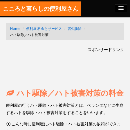
こころと暮らしの便利屋さん
料金の秘密
Home
/
便利屋 料金とサービス
/
害虫駆除
/
SITEMAP
ハト駆除／ハト被害対策
FEED
スポンサードリンク
ハト駆除／ハト被害対策の料金
便利屋の行うハト駆除・ハト被害対策とは、ベランダなどに生息
するハトを駆除・ハト被害対策をすることをいいます。
①こんな時に便利屋にハト駆除・ハト被害対策の依頼ができま