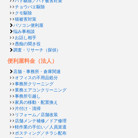
ハト駆除／ハト被害対策
チョウバエ駆除
クモ駆除
猫被害対策
パソコン便利屋
悩み事相談
お話し相手
愚痴の聞き役
調査・リサーチ（探偵）
便利屋料金（法人）
店舗・事務所・倉庫関連
オフィスの不用品処分
事務所クリーニング
業務エアコンクリーニング
事務所引越し
家具の移動・配置換え
片付け・清掃
リフォーム／店舗改装
店舗メンテ補修／ドア修理
軽作業の手伝い／人員派遣
ポスティング／チラシ配布