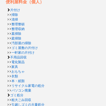
便利屋料金（個人）
片付け
掃除
清掃
整理整頓
整理収納
墓掃除
庭掃除
汚部屋の掃除
ゴミ屋敷の片付け
一軒家の片付け
不用品回収
電化製品
家具
おもちゃ
衣類
本・紙類
リサイクル家電の処分
パソコン廃棄
ゴミ処分
粗大ごみ回収
引越しゴミの大量処分