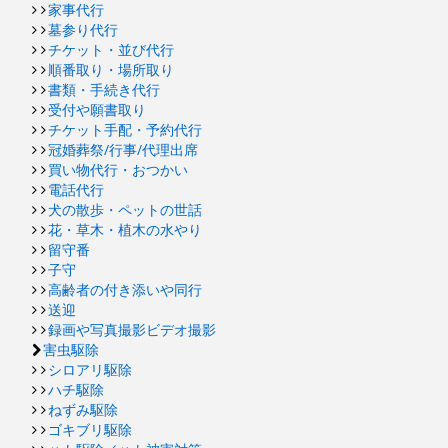
家事代行
墓参り代行
チケット・並び代行
順番取り・場所取り
書類・手続き代行
受付や願書取り
チケット手配・予約代行
冠婚葬祭/行事/代理出席
買い物代行・おつかい
電話代行
犬の散歩・ペットの世話
花・草木・植木の水やり
留守番
子守
高齢者の付き添いや同行
送迎
録画や写真撮影ビデオ撮影
害虫駆除
シロアリ駆除
ハチ駆除
ねずみ駆除
ゴキブリ駆除