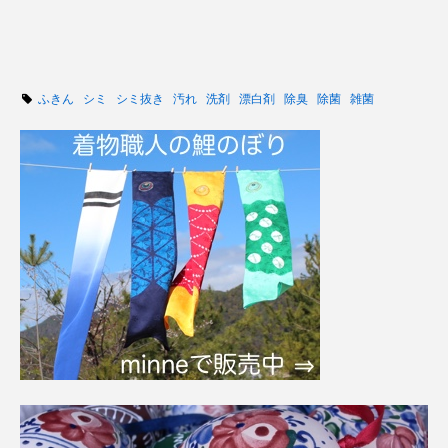
ふきん
シミ
シミ抜き
汚れ
洗剤
漂白剤
除臭
除菌
雑菌