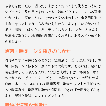
ふきんを使ったら、湿ったままかけておいてまた使うというのは
タブーです。見た目はきれいでも、雑菌がウヨウヨしている可能
性大です。一度使ったら、そのつど洗い桶の中で、食器用洗剤で
手洗いをしましょう。もみ洗いをしたら、よくすすいでかたくし
ぼり、風通しのよいところに干しておきます。 また、ふきんを
洗濯機で洗うと、洗濯槽の雑菌がつくおそれがあるのでやめてお
きましょう。
除菌・除臭・シミ抜きのしかた
汚れやニオイが気になるときは、漂白剤に30分ほど浸ければ、除
菌・除臭・シミ抜きが一度にできて便利です。あるいは、鍋にお
湯を沸かしてふきんを入れ、5分ほど煮沸すれば、雑菌もニオイ
もとれてさっぱりします。 どうしても取れないシミや汚れの場
合は、水1リットルに対して酸素系漂白剤大さじ1.5杯の割合で作
った酸素系漂白剤溶液に30分〜2時間、できれば一晩浸けておき
ます。浸けた後は、よくすすぎましょう。
収納は清潔な場所に