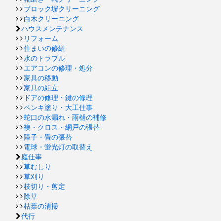
ブロック塀クリーニング
白木クリーニング
ハウスメンテナンス
リフォーム
住まいの修繕
水のトラブル
エアコンの修理・処分
家具の移動
家具の組立
ドアの修理・鍵の修理
ペンキ塗り・大工仕事
蛇口の水漏れ・雨樋の補修
襖・クロス・網戸の張替
障子・畳の張替
電球・蛍光灯の取替え
庭仕事
草むしり
草刈り
枝切り・剪定
除草
枯葉の清掃
代行