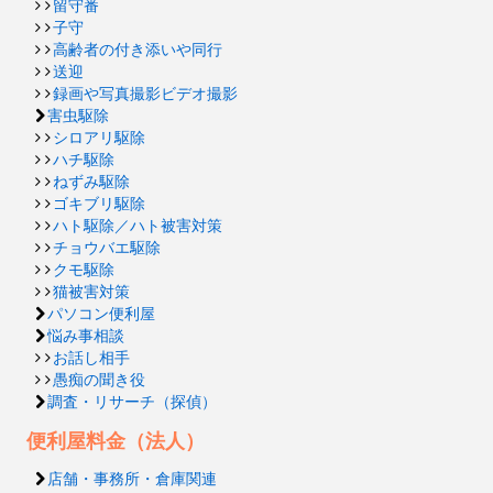
留守番
子守
高齢者の付き添いや同行
送迎
録画や写真撮影ビデオ撮影
害虫駆除
シロアリ駆除
ハチ駆除
ねずみ駆除
ゴキブリ駆除
ハト駆除／ハト被害対策
チョウバエ駆除
クモ駆除
猫被害対策
パソコン便利屋
悩み事相談
お話し相手
愚痴の聞き役
調査・リサーチ（探偵）
便利屋料金（法人）
店舗・事務所・倉庫関連