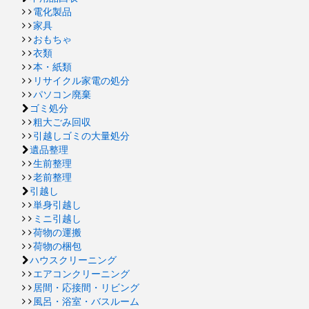
電化製品
家具
おもちゃ
衣類
本・紙類
リサイクル家電の処分
パソコン廃棄
ゴミ処分
粗大ごみ回収
引越しゴミの大量処分
遺品整理
生前整理
老前整理
引越し
単身引越し
ミニ引越し
荷物の運搬
荷物の梱包
ハウスクリーニング
エアコンクリーニング
居間・応接間・リビング
風呂・浴室・バスルーム