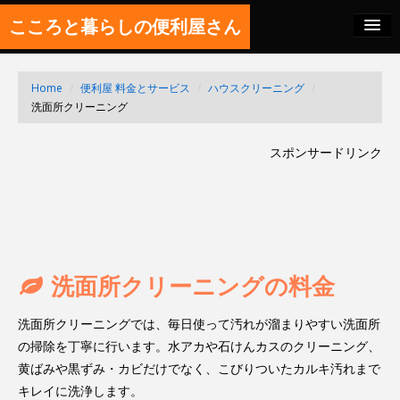
こころと暮らしの便利屋さん
料金の秘密
Home
/
便利屋 料金とサービス
/
ハウスクリーニング
/
SITEMAP
洗面所クリーニング
FEED
スポンサードリンク
洗面所クリーニングの料金
洗面所クリーニングでは、毎日使って汚れが溜まりやすい洗面所
の掃除を丁寧に行います。水アカや石けんカスのクリーニング、
黄ばみや黒ずみ・カビだけでなく、こびりついたカルキ汚れまで
キレイに洗浄します。