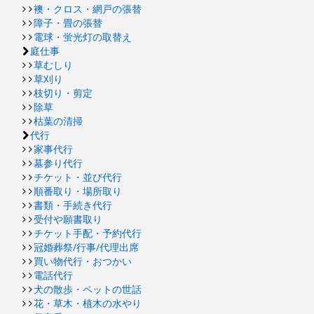
襖・クロス・網戸の張替
障子・畳の張替
電球・蛍光灯の取替え
庭仕事
草むしり
草刈り
枝切り・剪定
除草
枯葉の清掃
代行
家事代行
墓参り代行
チケット・並び代行
順番取り・場所取り
書類・手続き代行
受付や願書取り
チケット手配・予約代行
冠婚葬祭/行事/代理出席
買い物代行・おつかい
電話代行
犬の散歩・ペットの世話
花・草木・植木の水やり