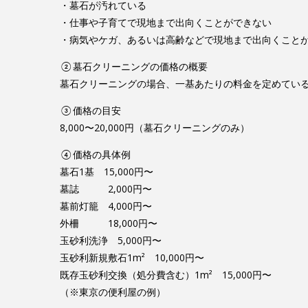
・墓石が汚れている
・仕事や子育てで現地まで出向くことができない
・病気やケガ、あるいは高齢などで現地まで出向くこと
②墓石クリーニングの価格の概要
墓石クリーニングの場合、一基あたりの料金を定めてい
③価格の目安
8,000〜20,000円（墓石クリーニングのみ）
④価格の具体例
墓石1基 15,000円〜
墓誌 2,000円〜
墓前灯籠 4,000円〜
外柵 18,000円〜
玉砂利洗浄 5,000円〜
玉砂利新規敷石1m² 10,000円〜
既存玉砂利交換（処分費含む）1m² 15,000円〜
（※東京の便利屋の例）