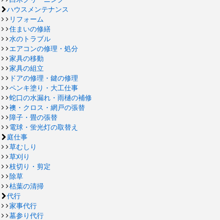
ハウスメンテナンス
リフォーム
住まいの修繕
水のトラブル
エアコンの修理・処分
家具の移動
家具の組立
ドアの修理・鍵の修理
ペンキ塗り・大工仕事
蛇口の水漏れ・雨樋の補修
襖・クロス・網戸の張替
障子・畳の張替
電球・蛍光灯の取替え
庭仕事
草むしり
草刈り
枝切り・剪定
除草
枯葉の清掃
代行
家事代行
墓参り代行