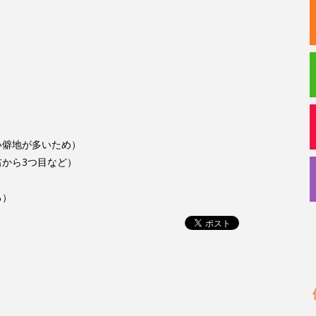
い僻地が多いため）
から3つ目など）
る）