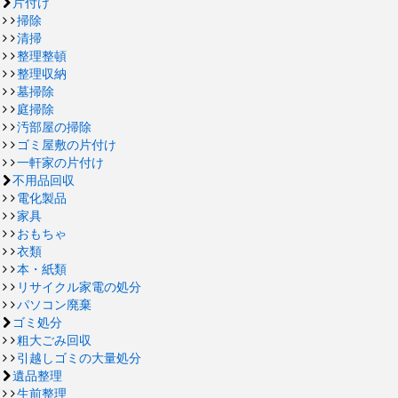
片付け
掃除
清掃
整理整頓
整理収納
墓掃除
庭掃除
汚部屋の掃除
ゴミ屋敷の片付け
一軒家の片付け
不用品回収
電化製品
家具
おもちゃ
衣類
本・紙類
リサイクル家電の処分
パソコン廃棄
ゴミ処分
粗大ごみ回収
引越しゴミの大量処分
遺品整理
生前整理