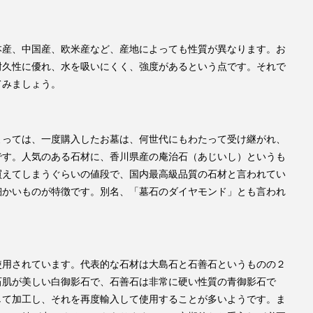
本産、中国産、欧米産など、産地によっても性質が異なります。お
耐久性に優れ、水を吸いにくく、強度があるという点です。それで
てみましょう。
よっては、一度購入したお墓は、何世代にもわたって受け継がれ、
です。人気のある石材に、香川県産の庵治石（あじいし）というも
買えてしまうぐらいの値段で、国内最高級品質の石材と言われてい
細かいものが特徴です。別名、「墓石のダイヤモンド」とも言われ
使用されています。代表的な石材は大島石と石善石というものの２
石肌が美しい白御影石で、石善石は非常に硬い性質の青御影石で
して加工し、それを再度輸入して使用することが多いようです。ま