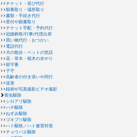
チケット・並び代行
順番取り・場所取り
書類・手続き代行
受付や願書取り
チケット手配・予約代行
冠婚葬祭/行事/代理出席
買い物代行・おつかい
電話代行
犬の散歩・ペットの世話
花・草木・植木の水やり
留守番
子守
高齢者の付き添いや同行
送迎
録画や写真撮影ビデオ撮影
害虫駆除
シロアリ駆除
ハチ駆除
ねずみ駆除
ゴキブリ駆除
ハト駆除／ハト被害対策
チョウバエ駆除