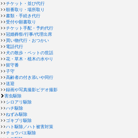
チケット・並び代行
順番取り・場所取り
書類・手続き代行
受付や願書取り
チケット手配・予約代行
冠婚葬祭/行事/代理出席
買い物代行・おつかい
電話代行
犬の散歩・ペットの世話
花・草木・植木の水やり
留守番
子守
高齢者の付き添いや同行
送迎
録画や写真撮影ビデオ撮影
害虫駆除
シロアリ駆除
ハチ駆除
ねずみ駆除
ゴキブリ駆除
ハト駆除／ハト被害対策
チョウバエ駆除